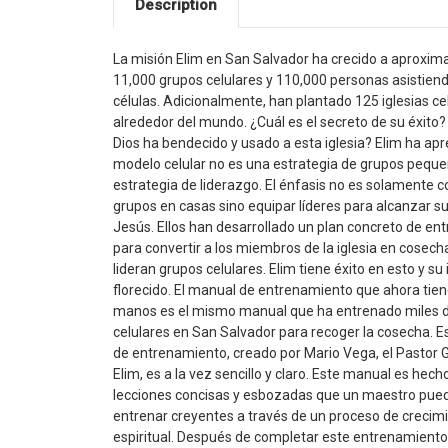
Description
La misión Elim en San Salvador ha crecido a aprox
11,000 grupos celulares y 110,000 personas asistien
células. Adicionalmente, han plantado 125 iglesias ce
alrededor del mundo. ¿Cuál es el secreto de su éxito
Dios ha bendecido y usado a esta iglesia? Elim ha apr
modelo celular no es una estrategia de grupos peque
estrategia de liderazgo. El énfasis no es solamente
grupos en casas sino equipar líderes para alcanzar s
Jesús. Ellos han desarrollado un plan concreto de e
para convertir a los miembros de la iglesia en cosec
lideran grupos celulares. Elim tiene éxito en esto y su 
florecido. El manual de entrenamiento que ahora tien
manos es el mismo manual que ha entrenado miles d
celulares en San Salvador para recoger la cosecha. 
de entrenamiento, creado por Mario Vega, el Pastor 
Elim, es a la vez sencillo y claro. Este manual es hech
lecciones concisas y esbozadas que un maestro pue
entrenar creyentes a través de un proceso de crecim
espiritual. Después de completar este entrenamiento,