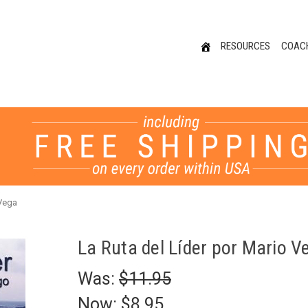
RESOURCES
COAC
 Vega
La Ruta del Líder por Mario V
Was:
$11.95
Now:
$8.95