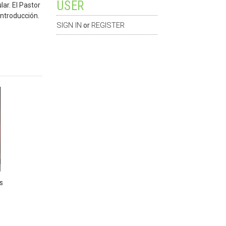
USER
ar. El Pastor
introducción.
SIGN IN
REGISTER
or
s