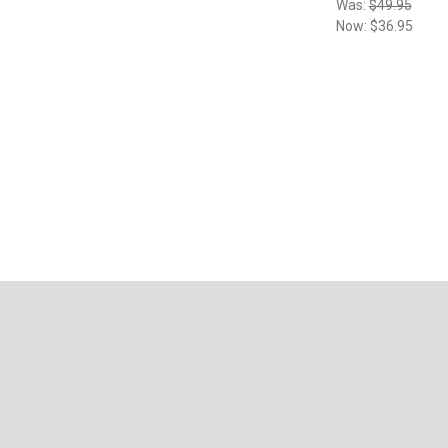
Was:
$49.95
Now:
$36.95