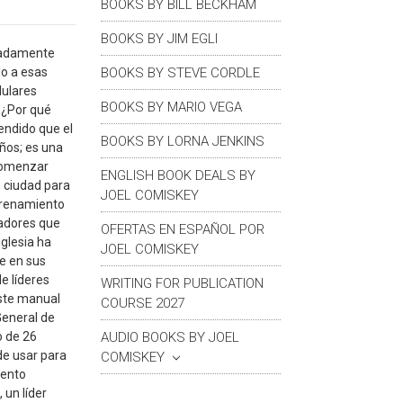
BOOKS BY BILL BECKHAM
BOOKS BY JIM EGLI
imadamente
BOOKS BY STEVE CORDLE
do a esas
lulares
BOOKS BY MARIO VEGA
? ¿Por qué
endido que el
BOOKS BY LORNA JENKINS
ños; es una
 comenzar
ENGLISH BOOK DEALS BY
u ciudad para
JOEL COMISKEY
ntrenamiento
hadores que
OFERTAS EN ESPAÑOL POR
iglesia ha
JOEL COMISKEY
e en sus
e líderes
WRITING FOR PUBLICATION
Este manual
COURSE 2027
General de
AUDIO BOOKS BY JOEL
o de 26
de usar para
COMISKEY
iento
 un líder