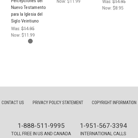
Percepciones del
Now:
$11.99
Was:
$14.95
Nuevo Testamento
Now:
$8.95
para la Iglesia del
Siglo Veintiuno
Was:
$14.95
Now:
$11.99
CONTACT US
PRIVACY POLICY STATEMENT
COPYRIGHT INFORMATION
1-888-511-9995
1-951-567-3394
TOLL FREE IN US AND CANADA
INTERNATIONAL CALLS