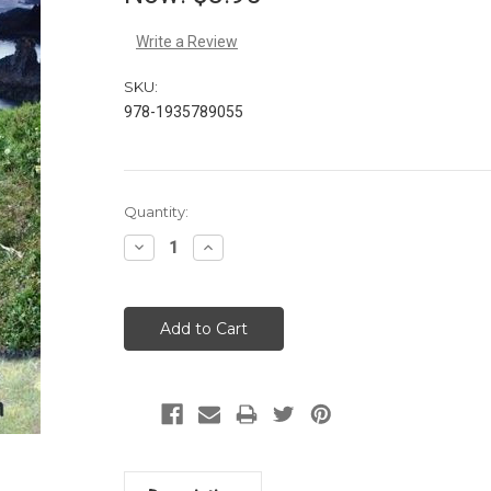
Write a Review
SKU:
978-1935789055
Current
Quantity:
Stock:
Decrease
Increase
Quantity:
Quantity: